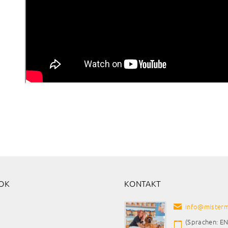
OK
KONTAKT
info
@
misterm
(Sprachen: EN