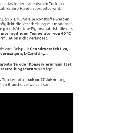
n, das in der italienischen Toskana
tät für ihre Hunde zubereitet wird.
RAL SYSTEM und alle Rohstoffe werden
möglicht die Verarbeitung mit modernen
 grundsätzliche Eigenschaft ist, die das
einer niedrigen Temperatur von 40 °C
ormulation nicht verändert.
wie zum Beispiel:
Chondroprotektiva,
Meeresalgen, L-Carnitin,…
arbstoffe oder Konservierungsmittel
,
Herstellungsdatum
beträgt.
es Trockenfutter
schon 27 Jahre
lang
schen Branche aufweisen kann.