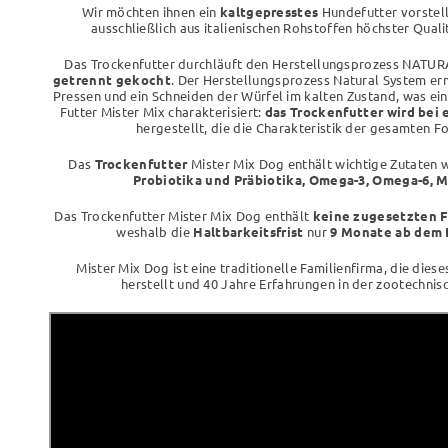
Wir möchten ihnen ein
kaltgepresstes
Hundefutter vorstelle
ausschließlich aus italienischen Rohstoffen höchster Quali
Das Trockenfutter durchläuft den Herstellungsprozess NATU
getrennt gekocht
. Der Herstellungsprozess Natural System er
Pressen und ein Schneiden der Würfel im kalten Zustand, was eine
Futter Mister Mix charakterisiert:
das Trockenfutter wird bei 
hergestellt, die die Charakteristik der gesamten F
Das
Trockenfutter
Mister Mix Dog enthält wichtige Zutaten 
Probiotika und Präbiotika, Omega-3, Omega-6, 
Das Trockenfutter Mister Mix Dog enthält
keine zugesetzten F
weshalb die
Haltbarkeitsfrist
nur
9 Monate ab dem 
Mister Mix Dog ist eine traditionelle Familienfirma, die dies
herstellt und 40 Jahre Erfahrungen in der zootechni