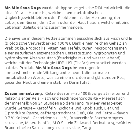
wurde als hypoenergetische Diät entwickelt, die
Mr. Mix Sana Dogs
ideal für alle Hunde ist, welche einem metabolischen
Ungleichgewicht leiden oder Probleme mit der Verdauung, der
Leber, den Nieren, dem Darm oder der Haut haben, welche mit einer
Lebensmittelintoleranz zusammenhängen.
Die Eiweiße in diesem Futter stammen ausschließlich aus Fisch und Ei
(biologische Verwertbarkeit 100 %). Dank einem reichen Gehalt an
Präbiotika, Probiotika, Vitaminen, Hefekulturen, Mikroorganismen,
einer natürlichen enzymatischen Unterstützung, hygrophyten und
hydrophyten Alpenkräutern (feuchtigkeits- und wasserliebend),
welche mit der Technologie HDP-LISI (Fitafac) verarbeitet werden,
hat das Produkt
hervorragende
Mr. Mix Sana Dogs
immunstimulierende Wirkung und erneuert die normalen
metabolischen Werte, was zu einem dichten und glänzenden Fell,
gesunder Haut und einem stabilen Darm führt.
Getreidearten – zu 100% vorgelatinierter und
Zusammensetzung:
mikronisierter Reis, Fisch und Fischnebenprodukte – Meeresfisch,
der innerhalb von 24 Stunden ab dem Fang im Meer verarbeitet
wurde Gemüse – Kartoffeln,
Zichorie und Knoblauch, Eier und
Eiprodukte (ganze, gefriergetrocknete Eier), Öle und Fette – davon
0,7 % Kokosöl, Getreidemalz – 1%, Brauereihefe Saccharomyces
cerevisiae, Mineralstoffe, M.O.S. - ein Zellwand-Derivat ausgewählter
Brauereihefen Saccharomyces cerevisiae, Tang.