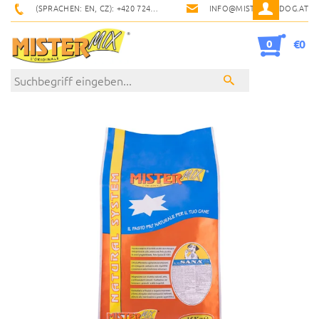
(SPRACHEN: EN, CZ): +420 724 900 600
INFO@MISTERMIXDOG.AT
0
€0