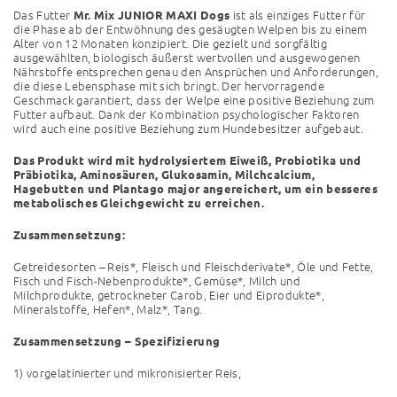
Das Futter
ist als einziges Futter für
Mr. Mix JUNIOR MAXI Dogs
die Phase ab der Entwöhnung des gesäugten Welpen bis zu einem
Alter von 12 Monaten konzipiert. Die gezielt und sorgfältig
ausgewählten, biologisch äußerst wertvollen und ausgewogenen
Nährstoffe entsprechen genau den Ansprüchen und Anforderungen,
die diese Lebensphase mit sich bringt. Der hervorragende
Geschmack garantiert, dass der Welpe eine positive Beziehung zum
Futter aufbaut. Dank der Kombination psychologischer Faktoren
wird auch eine positive Beziehung zum Hundebesitzer aufgebaut.
Das Produkt wird mit hydrolysiertem Eiweiß, Probiotika und
Präbiotika, Aminosäuren, Glukosamin, Milchcalcium,
Hagebutten und Plantago major angereichert, um ein besseres
metabolisches Gleichgewicht zu erreichen.
Zusammensetzung:
Getreidesorten – Reis*, Fleisch und Fleischderivate*, Öle und Fette,
Fisch und Fisch-Nebenprodukte*, Gemüse*, Milch und
Milchprodukte, getrockneter Carob, Eier und Eiprodukte*,
Mineralstoffe, Hefen*, Malz*, Tang.
Zusammensetzung – Spezifizierung
1) vorgelatinierter und mikronisierter Reis,