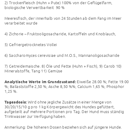
2) Trockenfleisch (Huhn + Pute) 100% von der Geflügelfarm,
biologische Verwertbarkeit
90 %
Meeresfisch, der innerhalb von 24 Stunden ab dem Fang im Meer
verarbeitet wurde
4) Zichorie – Fruktooligosacharide, Kartoffeln und Knoblauch,
5) Gefriergetrocknetes Vollei
6) Saccharomyces cerevisiae und M.O.S., Mannanoligosacharide
7) Getreidemaische. 8) Öle und Fette (Huhn + Fisch), 9) Carob 10)
Mineralstoffe, Tang 11) Gemüse
Eiweiße 28.00 %; Fette 19.00
Analytische Werte im Grundzustand:
%; Ballaststoffe 2,50 %; Asche 8,50 %%;
Calcium 1,65 %; Phosphor
1,25 %.
Wird ohne jegliche Zusätze in einer Menge von
Tagesdosis:
30/20/15/10 g pro 1 kg Körpergewicht des Hundes gefüttert,
aufgeteilt auf mehrere Portionen pro Tag. Der Hund muss ständig
Trinkwasser zur Verfügung haben.
Anmerkung: Die höheren Dosen beziehen sich auf jüngere Hunde.