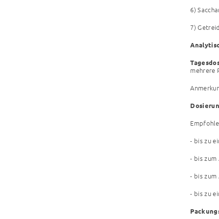
6) Saccha
7) Getrei
Analytis
Tagesdos
mehrere P
Anmerkung
Dosierun
Empfohlen
- bis zu 
- bis zum
- bis zum
- bis zu 
Packung