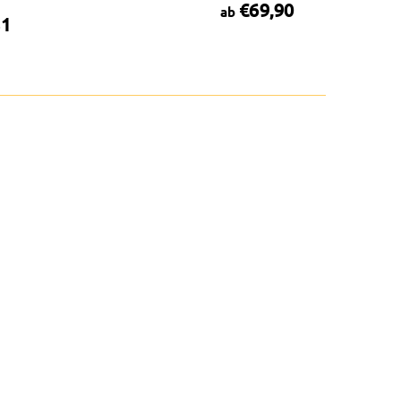
€69,90
ab
81