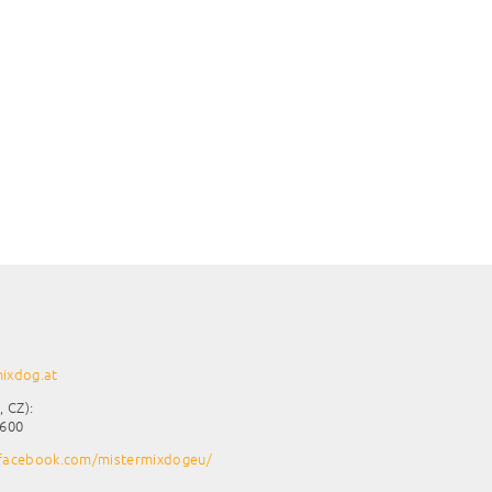
ixdog.at
, CZ):
 600
facebook.com/mistermixdogeu/