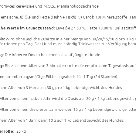
romyces cerevisiae und M.O.S., Mannanoligosacharide
demaische. 8) Öle und Fette (Huhn + Fisch), 9) Carob 10) Mineralstoffe, T
Eiweiße 27.50 %; Fette 18.00 %; Ballaststof
che Werte im Grundzustand:
Wird ohne jegliche Zusätze in einer Menge von 30/20/15/10 g pro 1 kg 
is:
ortionen pro Tag. Der Hund muss ständig Trinkwasser zur Verfügung hab
: Die höheren Dosen beziehen sich auf jüngere Hunde.
Bis zu einem Alter von 3 Monaten sollte die empfohlene Tagesdosis auf
g:
e, orientierungsmäßige Fütterungsdosis für 1 Tag (24 Stunden):
einem Alter von 3 Monaten 30 g pro 1 kg Lebendgewicht des Hundes
 Alter von einem halben Jahr wird die Dosis auf 20 g / 1 kg Lebendgewicht
 Alter von einem dreiviertel Jahr werden 15 g / 1 kg Lebendgewicht gefütte
einem Alter von 1 Jahr dann 10 g auf 1 kg Lebendgewicht des Hundes.
25 kg
sgröße: