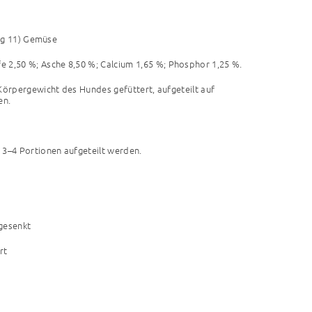
ang 11) Gemüse
fe 2,50 %; Asche 8,50 %;
Calcium 1,65 %; Phosphor 1,25 %.
Körpergewicht des Hundes gefüttert, aufgeteilt auf
en.
 3–4 Portionen aufgeteilt werden.
 gesenkt
rt