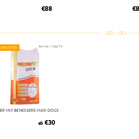
€88
€
Art.-Nr.:
143/7 K
ERFUTTER
ER MIX BENESSERE MAXI DOGS
€30
ab