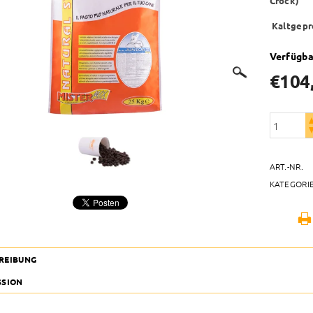
Crock)
Kaltgepr
Verfügba
€104
ART.-NR.
KATEGORI
REIBUNG
SSION