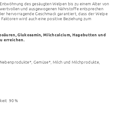
er Entwöhnung des gesäugten Welpen bis zu einem Alter von
st wertvollen und ausgewogenen Nährstoffe entsprechen
 Der hervorragende Geschmack garantiert, dass der Welpe
 Faktoren wird auch eine positive Beziehung zum
nosäuren, Glukosamin, Milchcalcium, Hagebutten und
u erreichen.
sch-Nebenprodukte*, Gemüse*, Milch und Milchprodukte,
keit
90 %