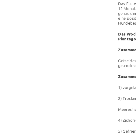
Das Futt
12 Monate
genau den
eine posi
Hundebes
Das Prod
Plantago
Zusamme
Getreides
getrockne
Zusammen
1) vorgela
2) Trocke
Meeresfis
4) Zichor
5) Gefrie