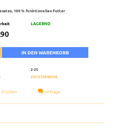
esstes, 100 % funktionelles Futter
rkeit
LAGERND
,90
2-25
ZÜCHTERREIHE
E
Drucken
Anfrage