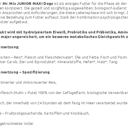
er
ist als einziges Futter für die Phase ab d
Mr. Mix JUNIOR MAXI Dogs
n konzipiert. Die gezielt und sorgfältig ausgewählten, biologisch äußer
 Ansprüchen und Anforderungen, die diese Lebensphase mit sich bringt.
tive Beziehung zum Futter aufbaut. Dank der Kombination psychologischer
itzer aufgebaut.
ukt wird mit hydrolysiertem Eiweiß, Probiotika und Präbiotika, Ami
 major angereichert, um ein besseres metabolisches Gleichgewicht z
nsetzung:
orten – Reis*, Fleisch und Fleischderivate*, Öle und Fette, Fisch und Fi
ter Carob, Eier und Eiprodukte*, Mineralstoffe, Hefen*, Malz*, Tang.
setzung – Spezifizierung
tinierter und mikronisierter Reis,
nfleisch (Huhn + Pute) 100% von der Geflügelfarm, biologische Verwertbar
ch, der innerhalb von 24 Stunden ab dem Fang im Meer verarbeitet wurde
ie – Fruktooligosacharide, Kartoffeln und Knoblauch,
rgetrocknetes Vollei