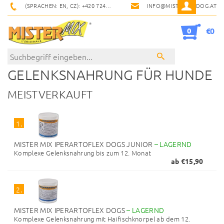
(SPRACHEN: EN, CZ): +420 724 900 600
INFO@MISTERMIXDOG.AT
0
€0
GELENKSNAHRUNG FÜR HUNDE
MEISTVERKAUFT
1.
MISTER MIX IPERARTOFLEX DOGS JUNIOR
–
LAGERND
Komplexe Gelenksnahrung bis zum 12. Monat
ab €15,90
2.
MISTER MIX IPERARTOFLEX DOGS
–
LAGERND
Komplexe Gelenksnahrung mit Haifischknorpel ab dem 12.