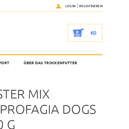
|
LOGIN
REGISTRIEREN
0
€0
PORT
ÜBER DAS TROCKENFUTTER
STER MIX
PROFAGIA DOGS
0 G