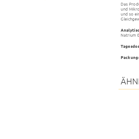
Das Produ
und Mikro
und so ei
Gleichgew
Analytis
Natrium 0
Tagesdos
Packung
ÄHN