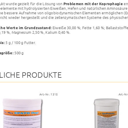
kt wurde gezielt für die Lösung von
ent
Problemen mit der Koprophagie
elemente mit hydrolysierten Eiweißen, Hefen und natürlichen Aminosäure
ne bessere Aufnahme von oligobiodynamischen Elementen ermöglichen (En
icht wieder hergestellt und die zellenzymatischen Systeme des physische
Eiweiße 30,00 %; Fette 1,60 %; Ballaststoff
che Werte im Grundzustand:
,19 %, Magnesium 2,50 %, Kalium 0,40 %.
5 g / 100 g Futter.
is:
500 g
sgröße:
LICHE PRODUKTE
Art.-Nr.:
1315
Art.-Nr