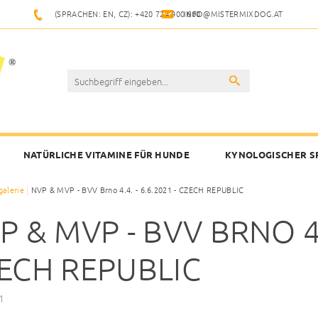
(SPRACHEN: EN, CZ): +420 724 900 600
INFO@MISTERMIXDOG.AT
NATÜRLICHE VITAMINE FÜR HUNDE
KYNOLOGISCHER S
galerie
NVP & MVP - BVV Brno 4.4. - 6.6.2021 - CZECH REPUBLIC
P & MVP - BVV BRNO 4.4
ECH REPUBLIC
1