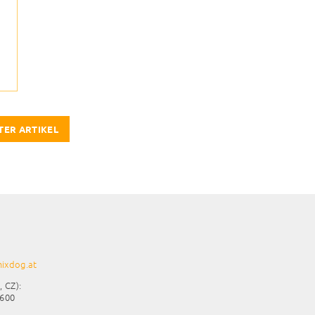
TER ARTIKEL
ixdog.at
, CZ):
 600