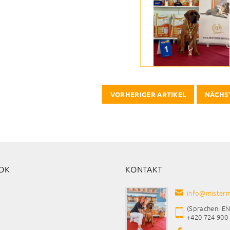
VORHERIGER ARTIKEL
NÄCHS
OK
KONTAKT
info
@
misterm
(Sprachen: EN
+420 724 900