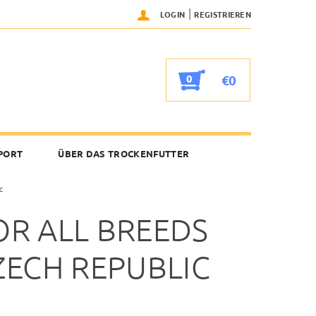
|
LOGIN
REGISTRIEREN
0
€0
PORT
ÜBER DAS TROCKENFUTTER
c
R ALL BREEDS
CZECH REPUBLIC