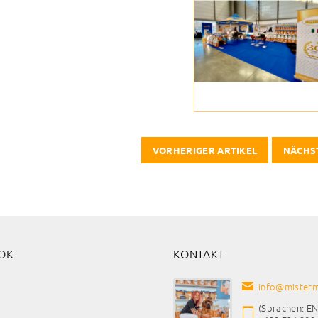
VORHERIGER ARTIKEL
NÄCHS
OK
KONTAKT
info
@
misterm
(Sprachen: EN